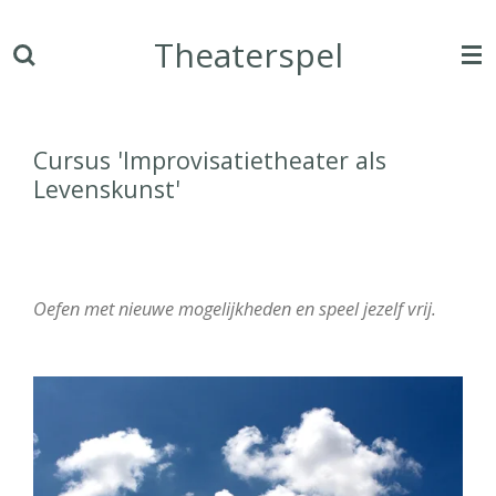
Ga
Theaterspel
direct
naar
de
hoofdinhoud
Cursus 'Improvisatietheater als
Levenskunst'
Oefen met nieuwe mogelijkheden en speel jezelf vrij.